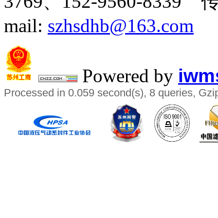
3769、
152-9560-8339 
mail:
szhsdhb@163.com
Powered by
iwms
Processed in 0.059 second(s), 8 queries, Gzi