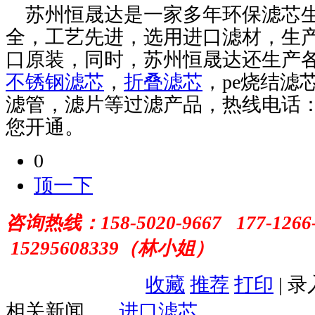
苏州恒晟达是一家多年环保滤芯
全，工艺先进，选用进口滤材，生
口原装，同时，苏州恒晟达还生产
不锈钢滤芯
，
折叠滤芯
，
pe
烧结滤
滤管，滤片等过滤产品，热线电话
您开通。
0
顶一下
咨询热线：
158-5020-9667 177-1266
15295608339（林小姐）
收藏
推荐
打印
| 
相关新闻
进口滤芯