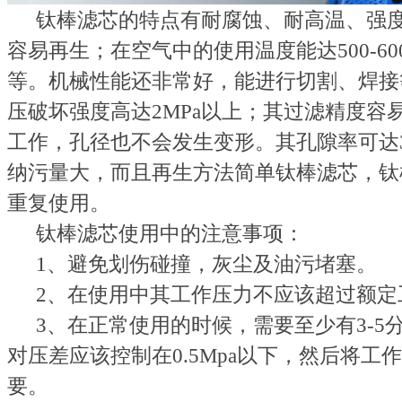
钛棒滤芯的特点有耐腐蚀、耐高温、强
容易再生；在空气中的使用温度能达
500-60
等。机械性能还非常好，能进行切割、焊接
压破坏强度高达
2MPa
以上；其过滤精度容
工作，孔径也不会发生变形。其孔隙率可达
纳污量大，而且再生方法简单钛棒滤芯，钛
重复使用。
钛棒滤芯使用中的注意事项：
1
、避免划伤碰撞，灰尘及油污堵塞。
2
、在使用中其工作压力不应该超过额定
3
、在正常使用的时候，需要至少有
3-5
对压差应该控制在
0.5Mpa
以下，然后将工作
要。