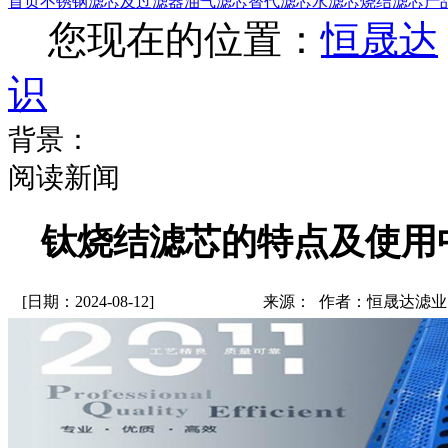
首页
不锈钢滤芯及过滤器
油气滤芯
替代滤芯
水滤芯
烧结滤芯
产
您现在的位置：
恒晟达
识
背景：
阅读新闻
钛烧结滤芯的特点及使用
[日期：2024-08-12]
来源： 作者：恒晟达滤业