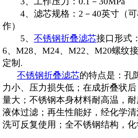
3
、工作压力：
0.1
－
30MPa
4
、滤芯规格：
2
－
40
英寸（可
作）
5
、
不锈钢折叠滤芯
接口形式
6
、
M28
、
M24
、
M22
、
M20
螺纹
定制
.
不锈钢折叠滤芯
的特点是：孔
力小、压力损失低；在成折叠状后
量大；不锈钢本身材料耐高温，耐
液体过滤；再生性能好，经化学清
洗可反复使用；全不锈钢结构，化