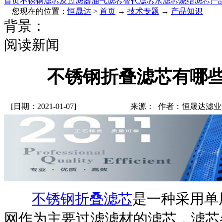
首页
不锈钢滤芯及过滤器
油气滤芯
替代滤芯
水滤芯
烧结滤芯
产
您现在的位置：
恒晟达
>
首页
→
技术专题
→
产品知识
背景：
阅读新闻
不锈钢折叠滤芯有哪
[日期：2021-01-07]
来源： 作者：恒晟达滤业
折叠滤芯
不锈钢
是一种采用单
网作为主要过滤滤材的滤芯，滤芯