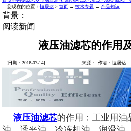
首页
不锈钢滤芯及过滤器
油气滤芯
替代滤芯
水滤芯
烧结滤芯
产
您现在的位置：
恒晟达
>
首页
→
技术专题
→
产品知识
背景：
阅读新闻
液压油滤芯的作用
[日期：2018-03-14]
来源： 作者：恒晟达
液压
油滤芯
的作用：工业用油
油
、
透平油
、
冷冻机油
、
润滑油